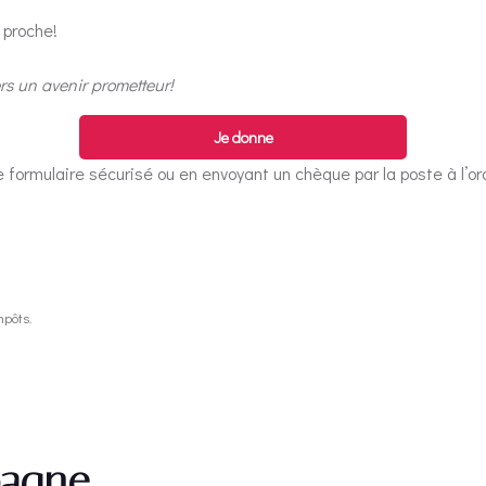
 proche!
ers un avenir prometteur!
Je donne
e formulaire sécurisé ou en envoyant un chèque par la poste à l’or
mpôts.
pagne