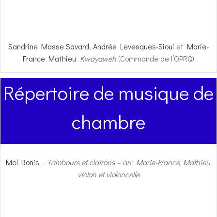
Sandrine Masse Savard
,
Andrée Levesques-Sioui
et
Marie-
France Mathieu
Kwayaweh
(Commande de l’OPRQ)
Répertoire de musique de
chambre
Mel Bonis
–
Tambours et clairons – arr. Marie-France Mathieu,
violon et violoncelle